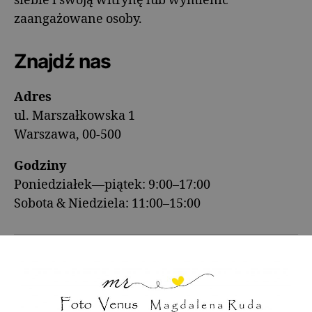
siebie i swoją witrynę lub wymienić
zaangażowane osoby.
Znajdź nas
Adres
ul. Marszałkowska 1
Warszawa, 00-500
Godziny
Poniedziałek—piątek: 9:00–17:00
Sobota & Niedziela: 11:00–15:00