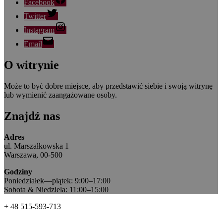
Facebook
Twitter
Instagram
Email
O witrynie
Może to być dobre miejsce, aby przedstawić siebie i swoją witrynę
lub wymienić zaangażowane osoby.
Znajdź nas
Adres
ul. Marszałkowska 1
Warszawa, 00-500
Godziny
Poniedziałek—piątek: 9:00–17:00
Sobota & Niedziela: 11:00–15:00
+ 48 515-593-713