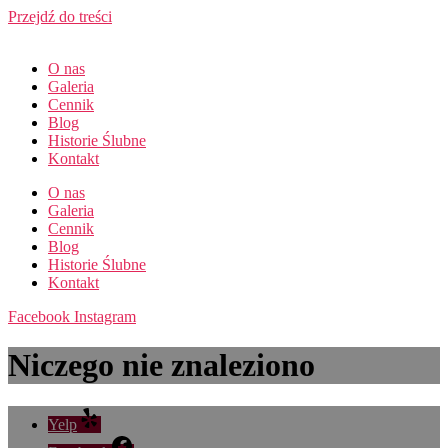
Przejdź do treści
O nas
Galeria
Cennik
Blog
Historie Ślubne
Kontakt
O nas
Galeria
Cennik
Blog
Historie Ślubne
Kontakt
Facebook
Instagram
Niczego nie znaleziono
Yelp