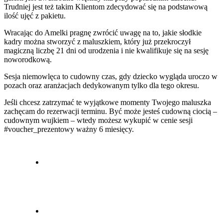
Trudniej jest też takim Klientom zdecydować się na podstawową
ilość ujęć z pakietu.
Wracając do Amelki pragnę zwrócić uwagę na to, jakie słodkie
kadry można stworzyć z maluszkiem, który już przekroczył
magiczną liczbę 21 dni od urodzenia i nie kwalifikuje się na sesję
noworodkową.
Sesja niemowlęca to cudowny czas, gdy dziecko wygląda uroczo w
pozach oraz aranżacjach dedykowanym tylko dla tego okresu.
Jeśli chcesz zatrzymać te wyjątkowe momenty Twojego maluszka
zachęcam do rezerwacji terminu. Być może jesteś cudowną ciocią –
cudownym wujkiem – wtedy możesz wykupić w cenie sesji
#voucher_prezentowy ważny 6 miesięcy.