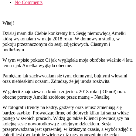
No Comments
Witaj!
Dzisiaj mam dla Ciebie konkretny hit. Sesję niemowlęcą Amelki
którą wykonałam w maju 2018 roku. W domowym studiu, w
pokoju przeznaczonym do sesji zdjęciowych. Ciasnym i
podłużnym.
W tym wpisie pokaże Ci jak wyglądała moja obróbka właśnie 4 lata
temu i jak Amelka wygląda obecnie.
Pamiętam jak zachwycałam się tymi ciemnymi, bujnymi włosami
oraz niebieskimi oczami. Zdradzę, że jej uroda rozkwita.
W galerii znajdziesz na końcu zdjęcie z 2018 roku ( Oł noł) oraz
obecne portrety Amelki zrobione przez mamę – Natalkę.
W fotografii trendy na kadry, gadżety oraz retusz zmieniają się
bardzo szybko. Prowadząc firmę od dobrych kilku lat sama widzę
postęp w swoich pracach. Widzą go także Klienci powracający na
kolejną sesje noworodkową z kolejnym dzieckiem. Sesja
przeprowadzana jest sprawniej, w krótszym czasie, a wybór zdjęć z
galerii jest dwukrotnie większy niż przy poprzednim dziecku.