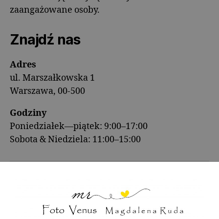
zaangażowane osoby.
Znajdź nas
Adres
ul. Marszałkowska 1
Warszawa, 00-500
Godziny
Poniedziałek—piątek: 9:00–17:00
Sobota & Niedziela: 11:00–15:00