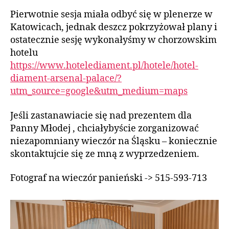
Pierwotnie sesja miała odbyć się w plenerze w
Katowicach, jednak deszcz pokrzyżował plany i
ostatecznie sesję wykonałyśmy w chorzowskim
hotelu
https://www.hotelediament.pl/hotele/hotel-
diament-arsenal-palace/?
utm_source=google&utm_medium=maps
Jeśli zastanawiacie się nad prezentem dla
Panny Młodej , chciałybyście zorganizować
niezapomniany wieczór na Śląsku – koniecznie
skontaktujcie się ze mną z wyprzedzeniem.
Fotograf na wieczór panieński -> 515-593-713