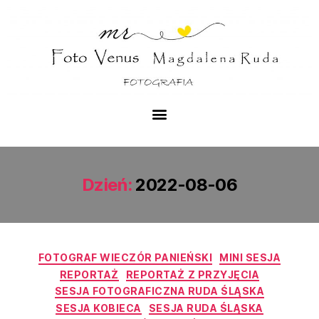
Dzień:
2022-08-06
FOTOGRAF WIECZÓR PANIEŃSKI
MINI SESJA
REPORTAŻ
REPORTAŻ Z PRZYJĘCIA
SESJA FOTOGRAFICZNA RUDA ŚLĄSKA
SESJA KOBIECA
SESJA RUDA ŚLĄSKA