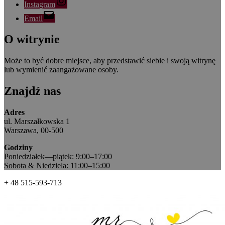
Instagram
Email
O witrynie
Może to być dobre miejsce, aby przedstawić siebie i swoją witrynę
lub wymienić zaangażowane osoby.
Znajdź nas
Adres
ul. Marszałkowska 1
Warszawa, 00-500
Godziny
Poniedziałek—piątek: 9:00–17:00
Sobota & Niedziela: 11:00–15:00
+ 48 515-593-713