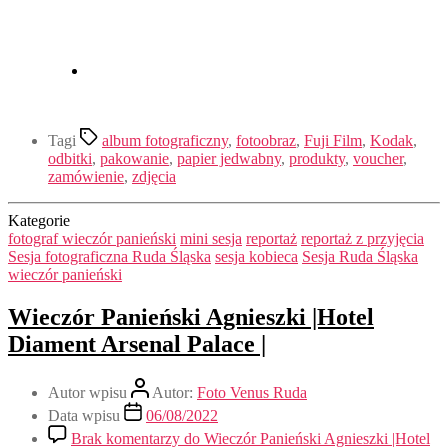
Tagi
album fotograficzny
,
fotoobraz
,
Fuji Film
,
Kodak
,
odbitki
,
pakowanie
,
papier jedwabny
,
produkty
,
voucher
,
zamówienie
,
zdjęcia
Kategorie
fotograf wieczór panieński
mini sesja
reportaż
reportaż z przyjęcia
Sesja fotograficzna Ruda Śląska
sesja kobieca
Sesja Ruda Śląska
wieczór panieński
Wieczór Panieński Agnieszki |Hotel
Diament Arsenal Palace |
Autor wpisu
Autor:
Foto Venus Ruda
Data wpisu
06/08/2022
Brak komentarzy
do Wieczór Panieński Agnieszki |Hotel