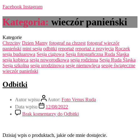
Facebook
Instagram
Kategoria:
wieczór panieński
Kategorie
Chrzciny
Dzien Mamy
fotograf na chrzest
fotograf wieczór
panieński
mini sesja
odbitki
reportaż
reportaż z przyjęcia
Roczek
sesja buduarowa
Sesja ciążowa
Sesja fotograficzna Ruda Śląska
sesja kobieca
sesja noworodkowa
sesja rodzinna
Sesja Ruda Śląska
Sesja szkolna
sesja urodzinowa
sesje niemowlęca
sessje świąteczne
wieczór panieński
Odbitki
Autor wpisu
Autor:
Foto Venus Ruda
Data wpisu
12/08/2022
Brak komentarzy
do Odbitki
Dzisiaj wpis o produktach, jakie ode mnie dostajecie.