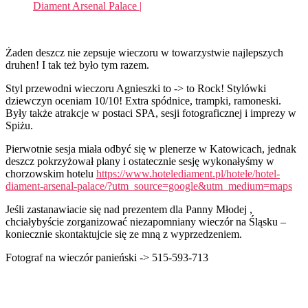
Diament Arsenal Palace |
Żaden deszcz nie zepsuje wieczoru w towarzystwie najlepszych
druhen! I tak też było tym razem.
Styl przewodni wieczoru Agnieszki to -> to Rock! Stylówki
dziewczyn oceniam 10/10! Extra spódnice, trampki, ramoneski.
Były także atrakcje w postaci SPA, sesji fotograficznej i imprezy w
Spiżu.
Pierwotnie sesja miała odbyć się w plenerze w Katowicach, jednak
deszcz pokrzyżował plany i ostatecznie sesję wykonałyśmy w
chorzowskim hotelu
https://www.hotelediament.pl/hotele/hotel-
diament-arsenal-palace/?utm_source=google&utm_medium=maps
Jeśli zastanawiacie się nad prezentem dla Panny Młodej ,
chciałybyście zorganizować niezapomniany wieczór na Śląsku –
koniecznie skontaktujcie się ze mną z wyprzedzeniem.
Fotograf na wieczór panieński -> 515-593-713