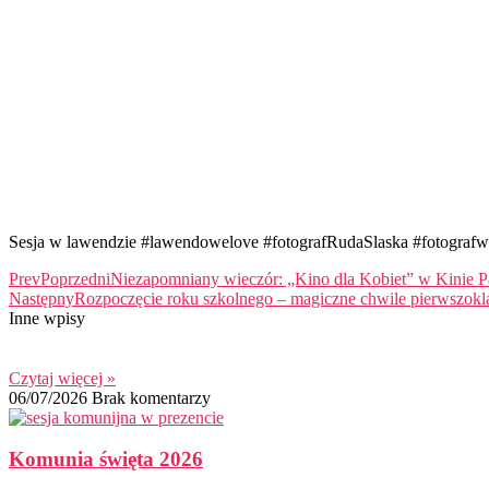
Sesja w lawendzie #lawendowelove #fotografRudaSlaska #fotografw
Prev
Poprzedni
Niezapomniany wieczór: „Kino dla Kobiet” w Kinie P
Następny
Rozpoczęcie roku szkolnego – magiczne chwile pierwszok
Inne wpisy
Czytaj więcej »
06/07/2026
Brak komentarzy
Komunia święta 2026