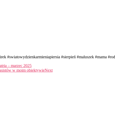
irek #swiatowydzienkarmieniapiersia #sierpień #maluszek #mama #ro
atria – marzec 2025
lasistów w moim obiektywie
Next