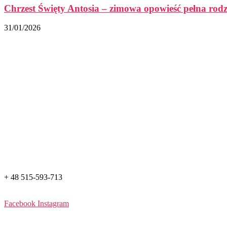
Chrzest Święty Antosia – zimowa opowieść pełna rod
31/01/2026
+ 48 515-593-713
Facebook
Instagram