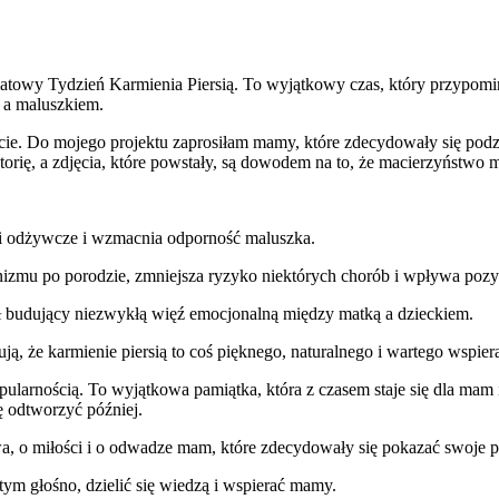
atowy Tydzień Karmienia Piersią. To wyjątkowy czas, który przypomina
ą a maluszkiem.
cie. Do mojego projektu zaprosiłam mamy, które zdecydowały się podz
torię, a zdjęcia, które powstały, są dowodem na to, że macierzyństwo ma
ki odżywcze i wzmacnia odporność maluszka.
anizmu po porodzie, zmniejsza ryzyko niektórych chorób i wpływa poz
tuał budujący niezwykłą więź emocjonalną między matką a dzieckiem.
ują, że karmienie piersią to coś pięknego, naturalnego i wartego wspier
 popularnością. To wyjątkowa pamiątka, która z czasem staje się dla ma
ę odtworzyć później.
ństwa, o miłości i o odwadze mam, które zdecydowały się pokazać swoje 
ym głośno, dzielić się wiedzą i wspierać mamy.