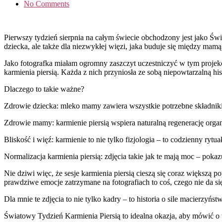
No Comments
Pierwszy tydzień sierpnia na całym świecie obchodzony jest jako Świ
dziecka, ale także dla niezwykłej więzi, jaka buduje się między mam
Jako fotografka miałam ogromny zaszczyt uczestniczyć w tym projek
karmienia piersią. Każda z nich przyniosła ze sobą niepowtarzalną his
Dlaczego to takie ważne?
Zdrowie dziecka: mleko mamy zawiera wszystkie potrzebne składni
Zdrowie mamy: karmienie piersią wspiera naturalną regenerację org
Bliskość i więź: karmienie to nie tylko fizjologia – to codzienny ry
Normalizacja karmienia piersią: zdjęcia takie jak te mają moc – pokaz
Nie dziwi więc, że sesje karmienia piersią cieszą się coraz większą
prawdziwe emocje zatrzymane na fotografiach to coś, czego nie da si
Dla mnie te zdjęcia to nie tylko kadry – to historia o sile macierzy
Światowy Tydzień Karmienia Piersią to idealna okazja, aby mówić o t