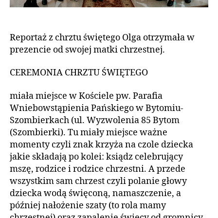
Reportaż z chrztu świętego Olga otrzymała w
prezencie od swojej matki chrzestnej.
CEREMONIA CHRZTU ŚWIĘTEGO
miała miejsce w Kościele pw. Parafia
Wniebowstąpienia Pańskiego w Bytomiu-
Szombierkach (ul. Wyzwolenia 85 Bytom
(Szombierki). Tu miały miejsce ważne
momenty czyli znak krzyża na czole dziecka
jakie składają po kolei: ksiądz celebrujący
mszę, rodzice i rodzice chrzestni. A przede
wszystkim sam chrzest czyli polanie głowy
dziecka wodą święconą, namaszczenie, a
później nałożenie szaty (to rola mamy
chrzestnej) oraz zapalenie świecy od gromnicy