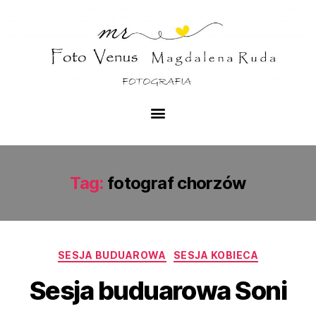
Tag:
fotograf chorzów
SESJA BUDUAROWA
SESJA KOBIECA
Sesja buduarowa Soni