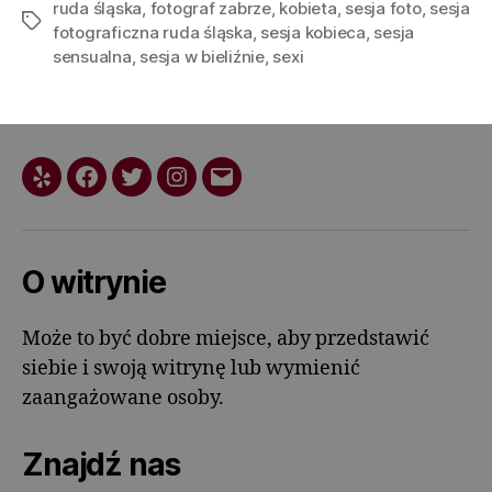
ruda śląska
,
fotograf zabrze
,
kobieta
,
sesja foto
,
sesja
fotograficzna ruda śląska
,
sesja kobieca
,
sesja
sensualna
,
sesja w bieliźnie
,
sexi
O witrynie
Może to być dobre miejsce, aby przedstawić
siebie i swoją witrynę lub wymienić
zaangażowane osoby.
Znajdź nas