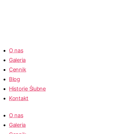
O nas
Galeria
Cennik
Blog
Historie Ślubne
Kontakt
O nas
Galeria