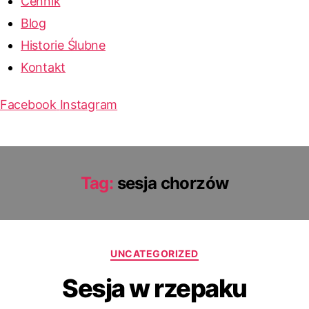
Cennik
Blog
Historie Ślubne
Kontakt
Facebook
Instagram
Tag:
sesja chorzów
Kategorie
UNCATEGORIZED
Sesja w rzepaku