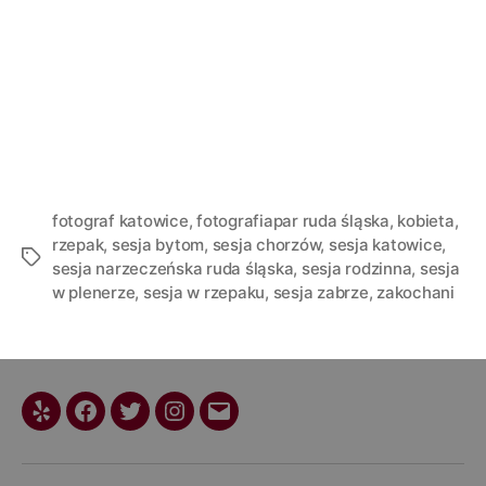
fotograf katowice
,
fotografiapar ruda śląska
,
kobieta
,
rzepak
,
sesja bytom
,
sesja chorzów
,
sesja katowice
,
Tagi
sesja narzeczeńska ruda śląska
,
sesja rodzinna
,
sesja
w plenerze
,
sesja w rzepaku
,
sesja zabrze
,
zakochani
Yelp
Facebook
Twitter
Instagram
Email