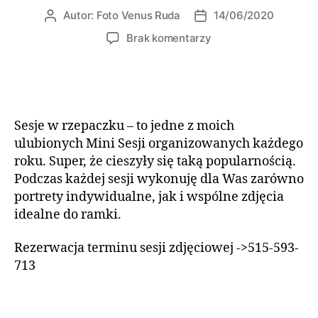
Autor:
Foto Venus Ruda
14/06/2020
Autor
Data
wpisu
wpisu
do
Brak komentarzy
Sesja
w
rzepaku
Sesje w rzepaczku – to jedne z moich
ulubionych Mini Sesji organizowanych każdego
roku. Super, że cieszyły się taką popularnością.
Podczas każdej sesji wykonuję dla Was zarówno
portrety indywidualne, jak i wspólne zdjęcia
idealne do ramki.
Rezerwacja terminu sesji zdjęciowej ->515-593-
713