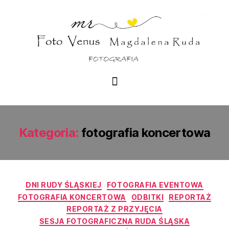
Kategoria:
fotografia koncertowa
DNI RUDY ŚLĄSKIEJ
FOTOGRAFIA EVENTOWA
FOTOGRAFIA KONCERTOWA
ODBITKI
REPORTAŻ
REPORTAŻ Z PRZYJĘCIA
SESJA FOTOGRAFICZNA RUDA ŚLĄSKA