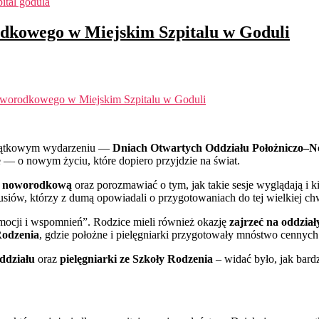
pital godula
dkowego w Miejskim Szpitalu w Goduli
worodkowego w Miejskim Szpitalu w Goduli
yjątkowym wydarzeniu —
Dniach Otwartych Oddziału Położniczo
 — o nowym życiu, które dopiero przyjdzie na świat.
ję noworodkową
oraz porozmawiać o tym, jak takie sesje wyglądają i k
usiów, którzy z dumą opowiadali o przygotowaniach do tej wielkiej chw
 emocji i wspomnień”. Rodzice mieli również okazję
zajrzeć na oddział
Rodzenia
, gdzie położne i pielęgniarki przygotowały mnóstwo cennych 
oddziału
oraz
pielęgniarki ze Szkoły Rodzenia
– widać było, jak bardz