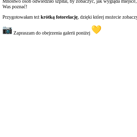
Mnóstwo osób odwiedziło szpital, by zobaczyć, jak wygląda miejsce
Was poznać!
Przygotowałam też
krótką fotorelację
, dzięki której możecie zobacz
Zapraszam do obejrzenia galerii poniżej