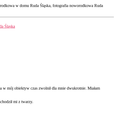
oworodkowa w domu Ruda Śląska, fotografia noworodkowa Ruda
da Śląska
ała w mój obiektyw czas zwolnił dla mnie dwukrotnie. Miałam
schodził mi z twarzy.