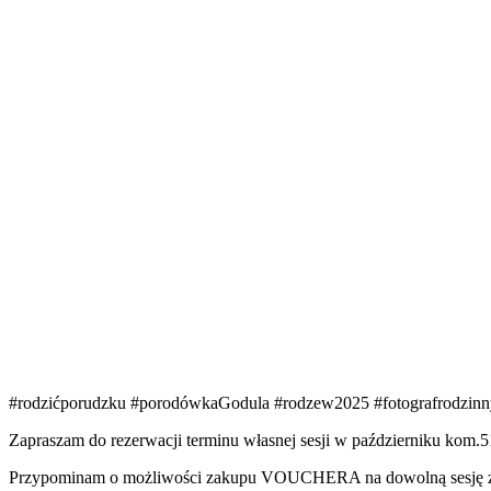
#rodzićporudzku #porodówkaGodula #rodzew2025 #fotografrodzinny 
Zapraszam do rezerwacji terminu własnej sesji w październiku kom.
Przypominam o możliwości zakupu VOUCHERA na dowolną sesję zdj