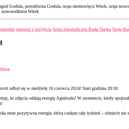
otograf Godula, porodówka Godula, sesja niemowlęca Wirek, sesja n
a z noworodkiem Wirek
reportaż
reportaż z przyjęcia
Sesja fotograficzna Ruda Śląska
Sesja Ru
a
rtowa
ert odbył się w niedzielę 16 czerwca 2024! Start godzina 20:30
ieję, że zdjęcia oddają energię Agnieszki! W momencie, kiedy spojrz
a!
łniła mnie pozytywna energia, którą czułam cały tydzień – uśmiech nie 