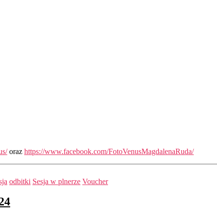
us/
oraz
https://www.facebook.com/FotoVenusMagdalenaRuda/
sja
odbitki
Sesja w plnerze
Voucher
24