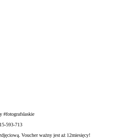
#fotografslaskie
515-593-713
ęciową. Voucher ważny jest aż 12miesięcy!