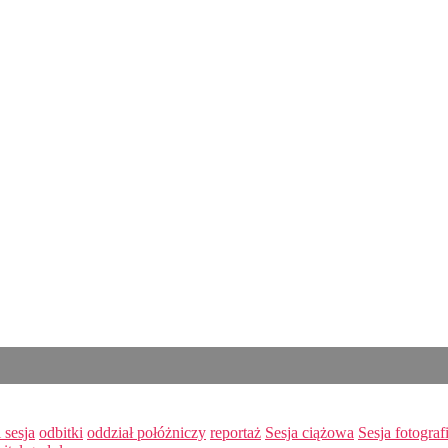
 sesja
odbitki
oddział połóżniczy
reportaż
Sesja ciążowa
Sesja fotogra