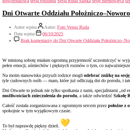
noworodkowa
sesja rodzinna
Sesja Ruda Śląska
sesje niemowlęca
sz
Dni Otwarte Oddziału Położniczo–Noworo
Autor wpisu
Autor:
Foto Venus Ruda
Data wpisu
06/10/2025
Brak komentarzy
do Dni Otwarte Oddziału Położniczo–No
W minioną sobotę miałam ogromną przyjemność uczestniczyć w w
pełen emocji, uśmiechów i pięknych rozmów o tym, co najważniejsze
Na moim stanowisku przyszli rodzice mogli
odebrać zniżkę na ses
tyle cudownych osób — mam, które już odliczają dni do porodu, i tat
Dni Otwarte to jednak nie tylko spotkania z nami, specjalistami „od
możliwościach znieczulenia do porodu
, a także odwiedzić
Szkołę 
Całość została zorganizowana z ogromnym sercem przez
położne z 
spokojnie w tym wyjątkowym czasie.
To był naprawdę piękny dzień.