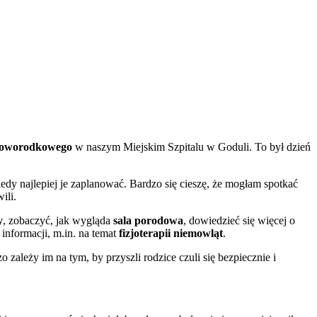
–Noworodkowego
w naszym Miejskim Szpitalu w Goduli. To był dzień
iedy najlepiej je zaplanować. Bardzo się cieszę, że mogłam spotkać
ili.
y
, zobaczyć, jak wygląda
sala porodowa
, dowiedzieć się więcej o
informacji, m.in. na temat
fizjoterapii niemowląt
.
o zależy im na tym, by przyszli rodzice czuli się bezpiecznie i