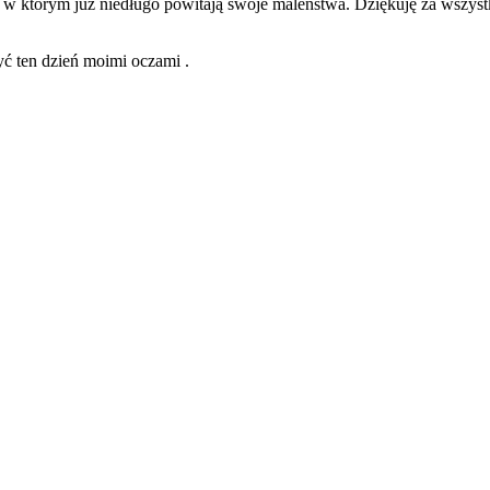
, w którym już niedługo powitają swoje maleństwa. Dziękuję za wszys
yć ten dzień moimi oczami .