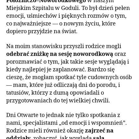
Położniczo–Noworodkowego
w naszym
Miejskim Szpitalu w Goduli. To był dzień pełen
emocji, uśmiechów i pięknych rozmów o tym,
co najważniejsze — o nowym życiu, które
dopiero przyjdzie na świat.
Na moim stanowisku przyszli rodzice mogli
odebrać zniżkę na sesję noworodkową
oraz
porozmawiać o tym, jak takie sesje wyglądają i
kiedy najlepiej je zaplanować. Bardzo się
cieszę, że mogłam spotkać tyle cudownych osób
— mam, które już odliczają dni do porodu, i
tatusiów, którzy z dumą opowiadali o
przygotowaniach do tej wielkiej chwili.
Dni Otwarte to jednak nie tylko spotkania z
nami, specjalistami „od emocji i wspomnień”.
Rodzice mieli również okazję
zajrzeć na
oddziały
, zobaczyć, jak wygląda
sala