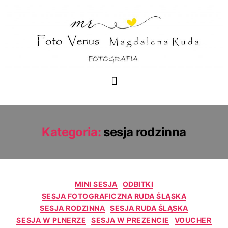
Kategoria:
sesja rodzinna
MINI SESJA
ODBITKI
SESJA FOTOGRAFICZNA RUDA ŚLĄSKA
SESJA RODZINNA
SESJA RUDA ŚLĄSKA
SESJA W PLNERZE
SESJA W PREZENCIE
VOUCHER