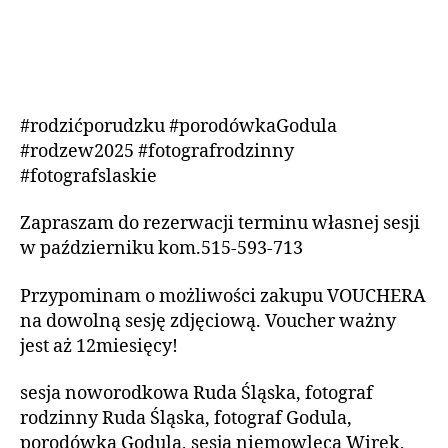
#rodzićporudzku #porodówkaGodula
#rodzew2025 #fotografrodzinny
#fotografslaskie
Zapraszam do rezerwacji terminu własnej sesji
w październiku kom.515-593-713
Przypominam o możliwości zakupu VOUCHERA
na dowolną sesję zdjęciową. Voucher ważny
jest aż 12miesięcy!
sesja noworodkowa Ruda Śląska, fotograf
rodzinny Ruda Śląska, fotograf Godula,
porodówka Godula, sesja niemowlęca Wirek,