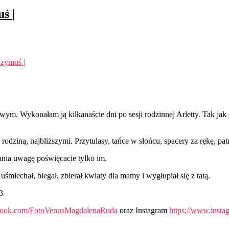
ś |
Szymuś |
ym. Wykonałam ją kilkanaście dni po sesji rodzinnej Arletty. Tak jak
odziną, najbliższymi. Przytulasy, tańce w słońcu, spacery za rękę, pat
kania uwagę poświęcacie tylko im.
śmiechał, biegał, zbierał kwiaty dla mamy i wygłupiał się z tatą.
3
ebook.com/FotoVenusMagdalenaRuda
oraz Instagram
https://www.insta