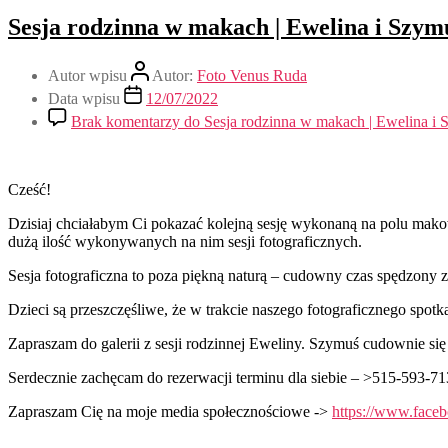
Sesja rodzinna w makach | Ewelina i Szymu
Autor wpisu
Autor:
Foto Venus Ruda
Data wpisu
12/07/2022
Brak komentarzy
do Sesja rodzinna w makach | Ewelina i 
Cześć!
Dzisiaj chciałabym Ci pokazać kolejną sesję wykonaną na polu makow
dużą ilość wykonywanych na nim sesji fotograficznych.
Sesja fotograficzna to poza piękną naturą – cudowny czas spędzony z r
Dzieci są przeszczęśliwe, że w trakcie naszego fotograficznego spot
Zapraszam do galerii z sesji rodzinnej Eweliny. Szymuś cudownie się u
Serdecznie zachęcam do rezerwacji terminu dla siebie – >515-593-71
Zapraszam Cię na moje media społecznościowe ->
https://www.fac