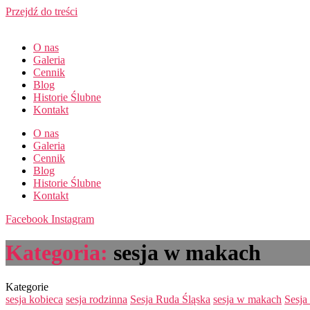
Przejdź do treści
O nas
Galeria
Cennik
Blog
Historie Ślubne
Kontakt
O nas
Galeria
Cennik
Blog
Historie Ślubne
Kontakt
Facebook
Instagram
Kategoria:
sesja w makach
Kategorie
sesja kobieca
sesja rodzinna
Sesja Ruda Śląska
sesja w makach
Sesja