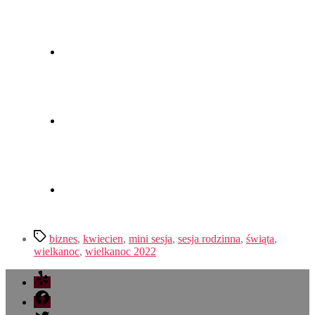
biznes
,
kwiecien
,
mini sesja
,
sesja rodzinna
,
świąta
,
wielkanoc
,
wielkanoc 2022