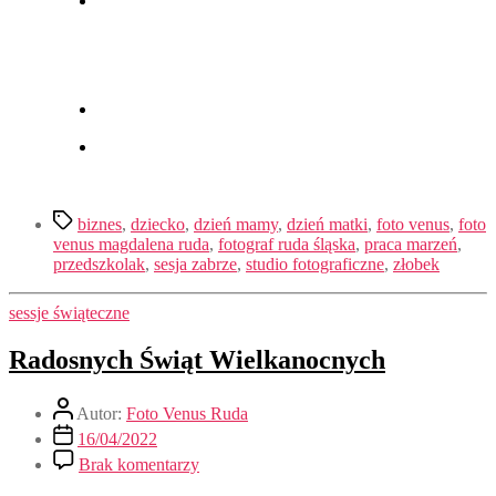
biznes
,
dziecko
,
dzień mamy
,
dzień matki
,
foto venus
,
foto
venus magdalena ruda
,
fotograf ruda śląska
,
praca marzeń
,
przedszkolak
,
sesja zabrze
,
studio fotograficzne
,
złobek
sessje świąteczne
Radosnych Świąt Wielkanocnych
Autor:
Foto Venus Ruda
16/04/2022
Brak komentarzy