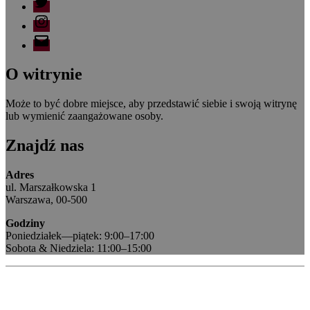
O witrynie
Może to być dobre miejsce, aby przedstawić siebie i swoją witrynę
lub wymienić zaangażowane osoby.
Znajdź nas
Adres
ul. Marszałkowska 1
Warszawa, 00-500
Godziny
Poniedziałek—piątek: 9:00–17:00
Sobota & Niedziela: 11:00–15:00