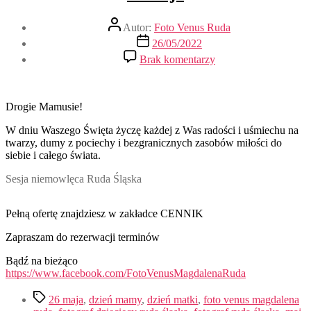
Autor
Autor:
Foto Venus Ruda
wpisu
Data
26/05/2022
wpisu
do
Brak komentarzy
26
maja
Drogie Mamusie!
W dniu Waszego Święta życzę każdej z Was radości i uśmiechu na
twarzy, dumy z pociechy i bezgranicznych zasobów miłości do
siebie i całego świata.
Sesja niemowlęca Ruda Śląska
Pełną ofertę znajdziesz w zakładce CENNIK
Zapraszam do rezerwacji terminów
Bądź na bieżąco
https://www.facebook.com/FotoVenusMagdalenaRuda
Tagi
26 maja
,
dzień mamy
,
dzień matki
,
foto venus magdalena