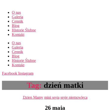
Przejdź
do
O nas
treści
Galeria
Cennik
Blog
Historie Ślubne
Kontakt
O nas
Galeria
Cennik
Blog
Historie Ślubne
Kontakt
Facebook
Instagram
Tag:
dzień matki
Kategorie
Dzien Mamy
mini sesja
sesje niemowlęca
26 maja