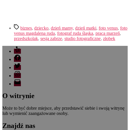
Tagi
biznes
,
dziecko
,
dzień mamy
,
dzień matki
,
foto venus
,
foto
venus magdalena ruda
,
fotograf ruda śląska
,
praca marzeń
,
przedszkolak
,
sesja zabrze
,
studio fotograficzne
,
złobek
Yelp
Facebook
Twitter
Instagram
Email
O witrynie
Może to być dobre miejsce, aby przedstawić siebie i swoją witrynę
lub wymienić zaangażowane osoby.
Znajdź nas