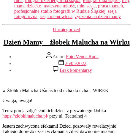
ruda
,
fotograf dzieciecy ruda śląska
,
fotograf ruda śląska
,
maj
,
mama dziecko
,
matczyna miłość
,
mini sesja
,
praca marzeń
,
profesjonalne studio fotografii w Rudzie Śląskiej
,
sesja
fotograiczna
,
sesja niemowleca
,
życzenia na dzień mamy
Kategorie
Uncategorized
Dzień Mamy – żłobek Malucha na Wirku
Autor
Autor:
Foto Venus Ruda
wpisu
Data
26/05/2022
wpisu
do
Brak komentarzy
Dzień
Mamy
–
żłobek
w Żłobku Malucha Uśmiech od ucha do ucha – WIREK
Malucha
Uwaga, uwaga!
na
Wirku
Teraz porcja zdjęć słodkich dzieci z prywatnego żłobka
https://zlobkimalucha.pl/
przy ul. Teatralnej 4
Jestem zachwycona efektami! Dzieci pozowały rewelacyjnie!
Takiego dobrego czasu wykonania zdjęć dawno nie miałam.