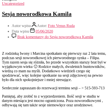
Uncategorized
Sesja noworodkowa Kamila
Autor wpisu
Autor:
Foto Venus Ruda
Data wpisu
05/06/2020
Brak komentarzy
do Sesja noworodkowa Kamila
Z rodzinką Iwony i Marcina spotkałam się pierwszy raz 2 lata temu,
podczas sesji noworodkowej ich pierworodnego synka – Filipa.
Tym razem sesja się różniła, bo przede wszystkim starszy brat był w
wyjątkowym wieku 🙂 Rodzice małych, dwuletnich buntowników,
wiedzą co mam na myśli. Dodatkowo wiedzieli czego się
spodziewać, więc kolejne spotkanie na sesji zdjęciowej na pewno
było dla nich spokojniejsze i mniej stresujące.
Serdecznie zapraszam do rezerwacji terminu sesji – > 515-593-713
Pamiętaj, aby zrobić to z wyprzedzeniem. Ilość sesji w studiu w
danym miesiącu jest mocno ograniczona. Poza noworodkowymi ,
odbywają się tam także sesje niemowlęce oraz urodzinowe.