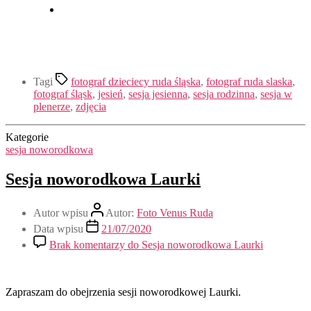
Tagi
fotograf dzieciecy ruda śląska
,
fotograf ruda slaska
,
fotograf śląsk
,
jesień
,
sesja jesienna
,
sesja rodzinna
,
sesja w
plenerze
,
zdjęcia
Kategorie
sesja noworodkowa
Sesja noworodkowa Laurki
Autor wpisu
Autor:
Foto Venus Ruda
Data wpisu
21/07/2020
Brak komentarzy
do Sesja noworodkowa Laurki
Zapraszam do obejrzenia sesji noworodkowej Laurki.