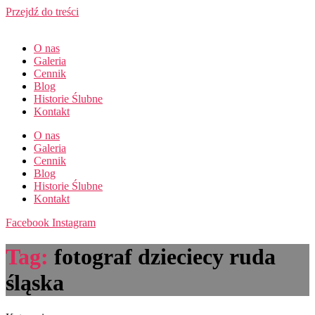
Przejdź do treści
O nas
Galeria
Cennik
Blog
Historie Ślubne
Kontakt
O nas
Galeria
Cennik
Blog
Historie Ślubne
Kontakt
Facebook
Instagram
Tag:
fotograf dzieciecy ruda
śląska