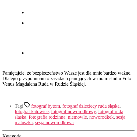
Pamiętajcie, że bezpieczeństwo Wasze jest dla mnie bardzo ważne.
Dlatego przypominam o zasadach panujących w moim studiu Foto
Venus Magdalena Ruda w Rudzie Śląskiej.
Tagi
fotograf bytom
,
fotograf dzieciecy ruda śląska
,
fotograf katowice
,
fotograf noworodkowy
,
fotograf ruda
slaska
,
fotografia rodzinna
,
niemowle
,
noworodkek
,
sesja
maluszka
,
sesja noworodkowa
Kategorie