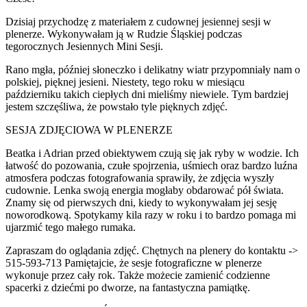
Dzisiaj przychodzę z materiałem z cudownej jesiennej sesji w
plenerze. Wykonywałam ją w Rudzie Śląskiej podczas
tegorocznych Jesiennych Mini Sesji.
Rano mgła, później słoneczko i delikatny wiatr przypomniały nam o
polskiej, pięknej jesieni. Niestety, tego roku w miesiącu
październiku takich ciepłych dni mieliśmy niewiele. Tym bardziej
jestem szczęśliwa, że powstało tyle pięknych zdjęć.
SESJA ZDJĘCIOWA W PLENERZE
Beatka i Adrian przed obiektywem czują się jak ryby w wodzie. Ich
łatwość do pozowania, czułe spojrzenia, uśmiech oraz bardzo luźna
atmosfera podczas fotografowania sprawiły, że zdjęcia wyszły
cudownie. Lenka swoją energia mogłaby obdarować pół świata.
Znamy się od pierwszych dni, kiedy to wykonywałam jej sesję
noworodkową. Spotykamy kila razy w roku i to bardzo pomaga mi
ujarzmić tego małego rumaka.
Zapraszam do oglądania zdjęć. Chętnych na plenery do kontaktu ->
515-593-713 Pamiętajcie, że sesje fotograficzne w plenerze
wykonuje przez cały rok. Także możecie zamienić codzienne
spacerki z dziećmi po dworze, na fantastyczna pamiątkę.