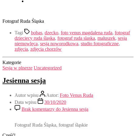
Fotograf Ruda Śląska
Tagi
bobas
,
dzecko
,
foto venus magdalena ruda
,
fotograf
dzieciecy ruda śląska
,
fotograf ruda slaska
,
maluszek
,
sesja
niemowlęca
,
sesja noworodkowa
,
studio fotograficzne
,
zdjęcia
,
zdjęcia chorzów
Kategorie
Sesja w plnerze
Uncategorized
Jesienna sesja
Autor wpisu
Autor:
Foto Venus Ruda
Data wpisu
30/10/2020
Brak komentarzy
do Jesienna sesja
Fotograf Ruda Śląska, fotograf śląskie
Cześć!