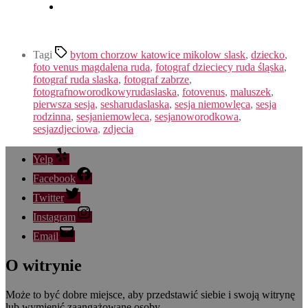
Tagi
bytom chorzow katowice mikolow slask
,
dziecko
,
foto venus magdalena ruda
,
fotograf dzieciecy ruda śląska
,
fotograf ruda slaska
,
fotograf zabrze
,
fotografnoworodkowyrudaslaska
,
fotovenus
,
maluszek
,
pierwsza sesja
,
sesharudaslaska
,
sesja niemowlęca
,
sesja
rodzinna
,
sesjaniemowleca
,
sesjanoworodkowa
,
sesjazdjeciowa
,
zdjecia
Yelp
Facebook
Twitter
Instagram
Email
O witrynie
Może to być dobre miejsce, aby przedstawić siebie i swoją witrynę
lub wymienić zaangażowane osoby.