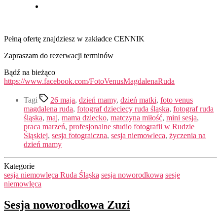
Pełną ofertę znajdziesz w zakładce CENNIK
Zapraszam do rezerwacji terminów
Bądź na bieżąco
https://www.facebook.com/FotoVenusMagdalenaRuda
Tagi
26 maja
,
dzień mamy
,
dzień matki
,
foto venus
magdalena ruda
,
fotograf dzieciecy ruda śląska
,
fotograf ruda
śląska
,
maj
,
mama dziecko
,
matczyna miłość
,
mini sesja
,
praca marzeń
,
profesjonalne studio fotografii w Rudzie
Śląskiej
,
sesja fotograiczna
,
sesja niemowleca
,
życzenia na
dzień mamy
Kategorie
sesja niemowlęca Ruda Śląska
sesja noworodkowa
sesje
niemowlęca
Sesja noworodkowa Zuzi