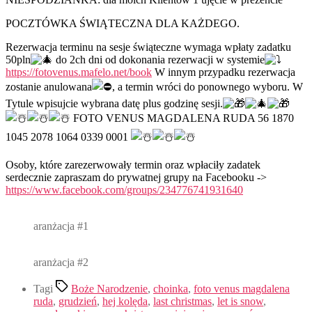
POCZTÓWKA ŚWIĄTECZNA DLA KAŻDEGO.
Rezerwacja terminu na sesje świąteczne wymaga wpłaty zadatku
50pln
do 2ch dni od dokonania rezerwacji w systemie
https://fotovenus.mafelo.net/book
W innym przypadku rezerwacja
zostanie anulowana
, a termin wróci do ponownego wyboru. W
Tytule wpisujcie wybrana datę plus godzinę sesji.
FOTO VENUS MAGDALENA RUDA 56 1870
1045 2078 1064 0339 0001
Osoby, które zarezerwowały termin oraz wpłaciły zadatek
serdecznie zapraszam do prywatnej grupy na Facebooku ->
https://www.facebook.com/groups/234776741931640
aranżacja #1
aranżacja #2
Tagi
Boże Narodzenie
,
choinka
,
foto venus magdalena
ruda
,
grudzień
,
hej kolęda
,
last christmas
,
let is snow
,