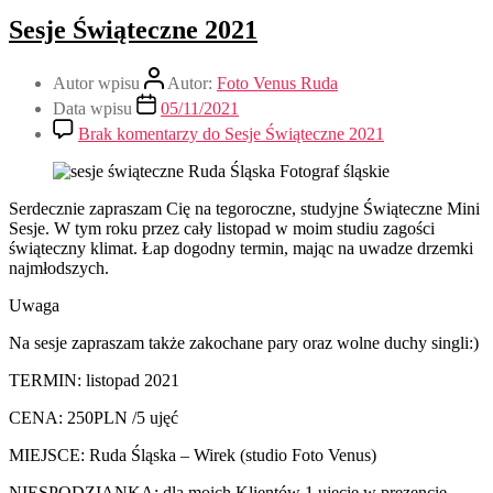
Sesje Świąteczne 2021
Autor wpisu
Autor:
Foto Venus Ruda
Data wpisu
05/11/2021
Brak komentarzy
do Sesje Świąteczne 2021
Serdecznie zapraszam Cię na tegoroczne, studyjne Świąteczne Mini
Sesje. W tym roku przez cały listopad w moim studiu zagości
świąteczny klimat. Łap dogodny termin, mając na uwadze drzemki
najmłodszych.
Uwaga
Na sesje zapraszam także zakochane pary oraz wolne duchy singli:)
TERMIN: listopad 2021
CENA: 250PLN /5 ujęć
MIEJSCE: Ruda Śląska – Wirek (studio Foto Venus)
NIESPODZIANKA: dla moich Klientów 1 ujęcie w prezencie