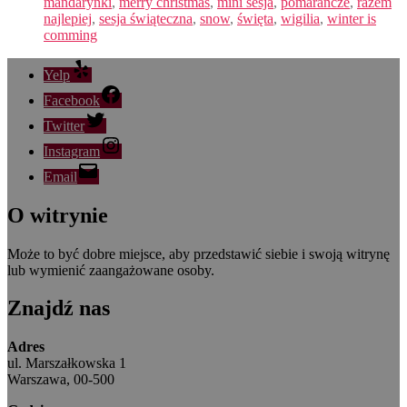
mandarynki
,
merry christmas
,
mini sesja
,
pomarańcze
,
razem
najlepiej
,
sesja świąteczna
,
snow
,
święta
,
wigilia
,
winter is
comming
Yelp
Facebook
Twitter
Instagram
Email
O witrynie
Może to być dobre miejsce, aby przedstawić siebie i swoją witrynę
lub wymienić zaangażowane osoby.
Znajdź nas
Adres
ul. Marszałkowska 1
Warszawa, 00-500