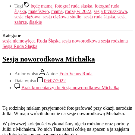
Tagi
będę mamą
,
fotograf ruda slaska
,
fotograf ruda
śląska
,
maleństwo
,
mama
,
rodzę w 2022
,
sesja brzuszkowa
,
sesja ciążowa
,
sesja ciążowa studio
,
sesja ruda śląska
,
sesja
zabrze
,
śląskie
Kategorie
sesja niemowlęca Ruda Śląska
sesja noworodkowa
sesja rodzinna
Sesja Ruda Śląska
Sesja noworodkowa Michałka
Autor wpisu
Autor:
Foto Venus Ruda
Data wpisu
06/07/2022
Brak komentarzy
do Sesja noworodkowa Michałka
Tę rodzinkę miałam przyjemność fotografować przy okazji narodzin
Julki. W maju wrócili do mnie na sesję noworodkową Michałka.
W pierwszej kolejności wykonaliśmy ujęcia rodzinne oraz portrety
Julki z Michałem. Po nich Tata zabrał córkę na spacer, a ja zajęłam
się fotografowaniem naszego maluszka.