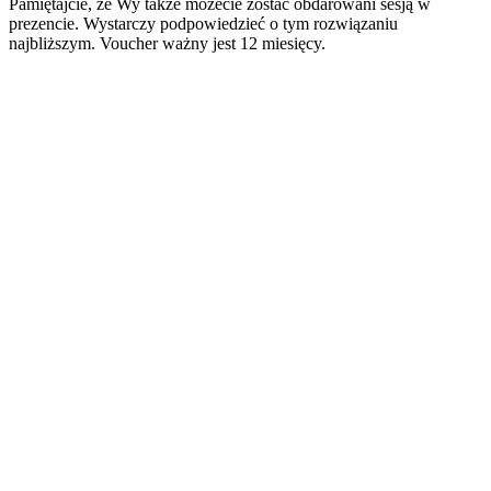
Pamiętajcie, że Wy także możecie zostać obdarowani sesją w
prezencie. Wystarczy podpowiedzieć o tym rozwiązaniu
najbliższym. Voucher ważny jest 12 miesięcy.