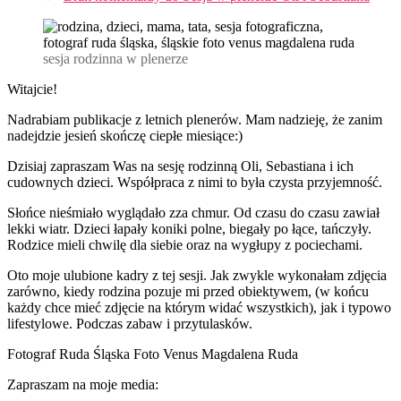
sesja rodzinna w plenerze
Witajcie!
Nadrabiam publikacje z letnich plenerów. Mam nadzieję, że zanim
nadejdzie jesień skończę ciepłe miesiące:)
Dzisiaj zapraszam Was na sesję rodzinną Oli, Sebastiana i ich
cudownych dzieci. Współpraca z nimi to była czysta przyjemność.
Słońce nieśmiało wyglądało zza chmur. Od czasu do czasu zawiał
lekki wiatr. Dzieci łapały koniki polne, biegały po łące, tańczyły.
Rodzice mieli chwilę dla siebie oraz na wygłupy z pociechami.
Oto moje ulubione kadry z tej sesji. Jak zwykle wykonałam zdjęcia
zarówno, kiedy rodzina pozuje mi przed obiektywem, (w końcu
każdy chce mieć zdjęcie na którym widać wszystkich), jak i typowo
lifestylowe. Podczas zabaw i przytulasków.
Fotograf Ruda Śląska Foto Venus Magdalena Ruda
Zapraszam na moje media: