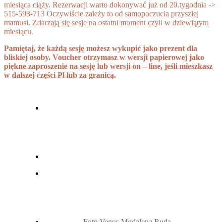
miesiąca ciąży. Rezerwacji warto dokonywać już od 20.tygodnia ->
515-593-713
Oczywiście zależy to od samopoczucia przyszłej
mamusi. Zdarzają się sesje na ostatni moment czyli w dziewiątym
miesiącu.
Pamiętaj, że każdą sesję możesz wykupić jako prezent dla
bliskiej osoby. Voucher otrzymasz w wersji papierowej jako
piękne zaproszenie na sesję lub wersji on – line, jeśli mieszkasz
w dalszej części Pl lub za granicą.
Foto Venus Mgdalena Ruda