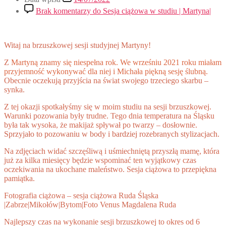
Brak komentarzy
do Sesja ciążowa w studiu | Martyna|
Witaj na brzuszkowej sesji studyjnej Martyny!
Z
Martyną znamy się niespełna rok. We wrześniu 2021 roku miałam
przyjemność wykonywać dla niej i Michała piękną sesję ślubną.
Obecnie oczekują przyjścia na świat swojego trzeciego skarbu –
synka.
Z tej okazji spotkałyśmy się w moim studiu na sesji brzuszkowej.
Warunki pozowania były trudne. Tego dnia temperatura na Śląsku
była tak wysoka, że makijaż spływał po twarzy – dosłownie.
Sprzyjało to pozowaniu w body i bardziej rozebranych stylizacjach.
Na zdjęciach widać szczęśliwą i uśmiechniętą przyszłą mamę, która
już za kilka miesięcy będzie wspominać ten wyjątkowy czas
oczekiwania na ukochane maleństwo. Sesja ciążowa to przepiękna
pamiątka.
Fotografia ciążowa – sesja ciążowa Ruda Śląska
|Zabrze|Mikołów|Bytom|Foto Venus Magdalena Ruda
Najlepszy czas na wykonanie sesji brzuszkowej to okres od 6