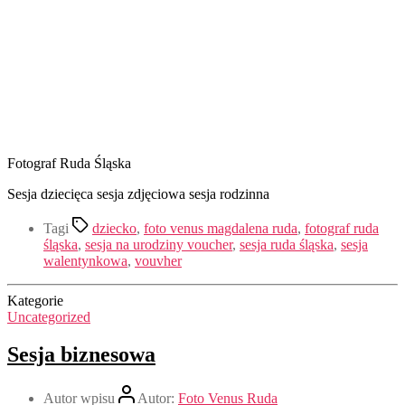
Fotograf Ruda Śląska
Sesja dziecięca sesja zdjęciowa sesja rodzinna
Tagi
dziecko
,
foto venus magdalena ruda
,
fotograf ruda
śląska
,
sesja na urodziny voucher
,
sesja ruda śląska
,
sesja
walentynkowa
,
vouvher
Kategorie
Uncategorized
Sesja biznesowa
Autor wpisu
Autor:
Foto Venus Ruda