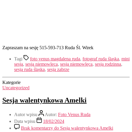
Zapraszam na sesję 515-593-713 Ruda Śl. Wirek
Tagi
foto venus magdalena ruda
,
fotograf ruda śląska
,
mini
sesja
,
sesja niemowleca
,
sesja niemowlęca
,
sesja rodzinna
,
sesja ruda śląska
,
sesja zabrze
Kategorie
Uncategorized
Sesja walentynkowa Amelki
Autor wpisu
Autor:
Foto Venus Ruda
Data wpisu
18/02/2024
Brak komentarzy
do Sesja walentynkowa Amelki