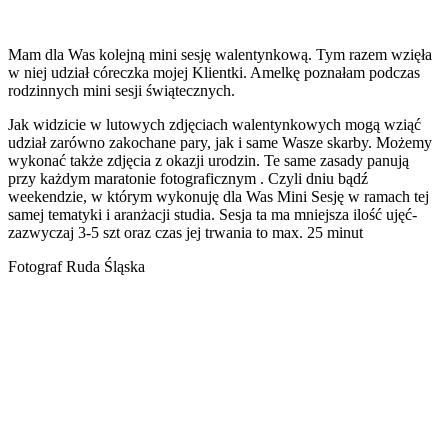
Mam dla Was kolejną mini sesję walentynkową. Tym razem wzięła
w niej udział córeczka mojej Klientki. Amelkę poznałam podczas
rodzinnych mini sesji świątecznych.
Jak widzicie w lutowych zdjęciach walentynkowych mogą wziąć
udział zarówno zakochane pary, jak i same Wasze skarby. Możemy
wykonać także zdjęcia z okazji urodzin. Te same zasady panują
przy każdym maratonie fotograficznym . Czyli dniu bądź
weekendzie, w którym wykonuję dla Was Mini Sesję w ramach tej
samej tematyki i aranżacji studia. Sesja ta ma mniejsza ilość ujęć-
zazwyczaj 3-5 szt oraz czas jej trwania to max. 25 minut
Fotograf Ruda Śląska