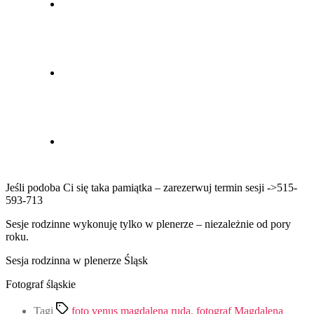
Jeśli podoba Ci się taka pamiątka – zarezerwuj termin sesji ->515-
593-713
Sesje rodzinne wykonuję tylko w plenerze – niezależnie od pory
roku.
Sesja rodzinna w plenerze Śląsk
Fotograf śląskie
Tagi
foto venus magdalena ruda
,
fotograf Magdalena