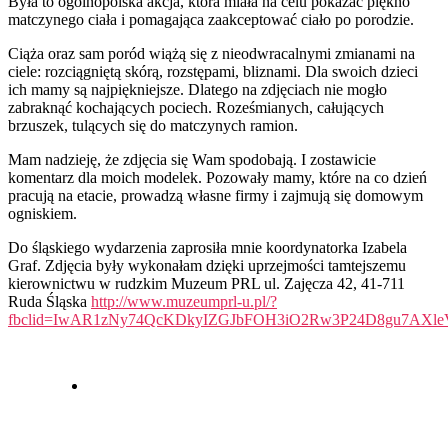
Była to ogólnopolska akcja, która miała na celu pokazać piękno
matczynego ciała i pomagająca zaakceptować ciało po porodzie.
Ciąża oraz sam poród wiążą się z nieodwracalnymi zmianami na
ciele: rozciągniętą skórą, rozstępami, bliznami. Dla swoich dzieci
ich mamy są najpiękniejsze. Dlatego na zdjęciach nie mogło
zabraknąć kochających pociech. Roześmianych, całujących
brzuszek, tulących się do matczynych ramion.
Mam nadzieję, że zdjęcia się Wam spodobają. I zostawicie
komentarz dla moich modelek. Pozowały mamy, które na co dzień
pracują na etacie, prowadzą własne firmy i zajmują się domowym
ogniskiem.
Do śląskiego wydarzenia zaprosiła mnie koordynatorka Izabela
Graf. Zdjęcia były wykonałam dzięki uprzejmości tamtejszemu
kierownictwu w rudzkim Muzeum PRL ul. Zajęcza 42, 41-711
Ruda Śląska
http://www.muzeumprl-u.pl/?
fbclid=IwAR1zNy74QcKDkyIZGJbFOH3iO2Rw3P24D8gu7AXl