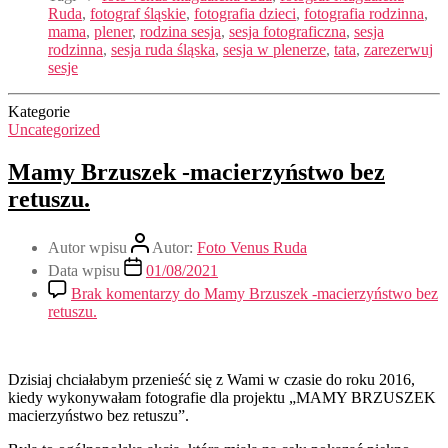
Ruda
,
fotograf śląskie
,
fotografia dzieci
,
fotografia rodzinna
,
mama
,
plener
,
rodzina sesja
,
sesja fotograficzna
,
sesja
rodzinna
,
sesja ruda śląska
,
sesja w plenerze
,
tata
,
zarezerwuj
sesje
Kategorie
Uncategorized
Mamy Brzuszek -macierzyństwo bez
retuszu.
Autor wpisu
Autor:
Foto Venus Ruda
Data wpisu
01/08/2021
Brak komentarzy
do Mamy Brzuszek -macierzyństwo bez
retuszu.
Dzisiaj chciałabym przenieść się z Wami w czasie do roku 2016,
kiedy wykonywałam fotografie dla projektu „MAMY BRZUSZEK
macierzyństwo bez retuszu”.