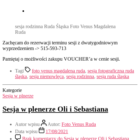
sesja rodzinna Ruda Śląska Foto Venus Magdalena
Ruda
Zachęcam do rezerwacji terminu sesji z dwutygodniowym
wyprzedzeniem -> 515-593-713
Pamiętaj o możliwości zakupu VOUCHER’a w cenie sesji.
Tagi
foto venus magdalena ruda
,
sesja fotograficzna ruda
śląska
,
sesja niemowlęca
,
sesja rodzinna
,
sesja ruda śląska
Kategorie
Sesja w plnerze
Sesja w plenerze Oli i Sebastiana
Autor wpisu
Autor:
Foto Venus Ruda
Data wpisu
17/08/2021
Brak komentarzy
do Sesja w plenerze Oli i Sebastiana