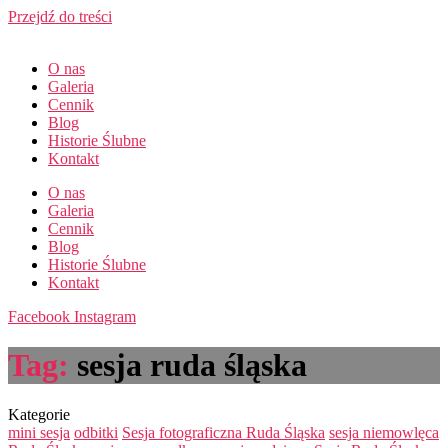
Przejdź do treści
O nas
Galeria
Cennik
Blog
Historie Ślubne
Kontakt
O nas
Galeria
Cennik
Blog
Historie Ślubne
Kontakt
Facebook
Instagram
Tag:
sesja ruda śląska
Kategorie
mini sesja
odbitki
Sesja fotograficzna Ruda Śląska
sesja niemowlęca