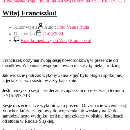
Ruda Śląska
sesja noworodkowa
sesja rodzinna
Sesja Ruda Śląska
Witaj Franciszku!
Autor wpisu
Autor:
Foto Venus Ruda
Data wpisu
21/02/2024
Brak komentarzy
do Witaj Franciszku!
Franciszek otrzymał swoją sesję noworodkową w prezencie od
dziadków. Wspaniale współpracowało mi się z tą piękną rodziną.
Jak widzicie podczas wykonywania zdjęć było błogo i spokojnie.
Ujęcia z starszą siostrą wyszły bajecznie.
Jeśli marzysz o sesji – serdecznie zapraszam do rezerwacji terminu -
> 515-593-713.
Sesję możecie także wykupić jako prezent. Otrzymacie w cenie sesji
Voucher, który jest gotowy do wręczenia lub wysłany na @ do
samodzielnego wydruku, jeśli nie mieszkacie w bliskiej lokalizacji
od studia w Rudzie Śląskiej.