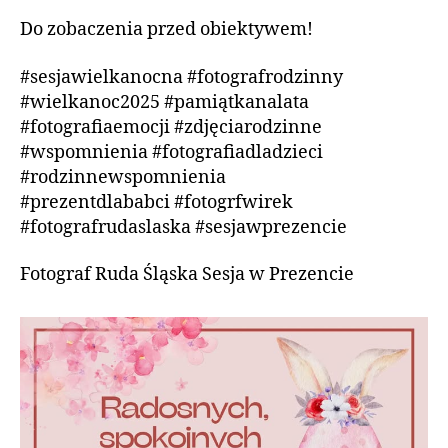
Do zobaczenia przed obiektywem!
#sesjawielkanocna #fotografrodzinny
#wielkanoc2025 #pamiątkanalata
#fotografiaemocji #zdjęciarodzinne
#wspomnienia #fotografiadladzieci
#rodzinnewspomnienia
#prezentdlababci #fotogrfwirek
#fotografrudaslaska #sesjawprezencie
Fotograf Ruda Śląska Sesja w Prezencie