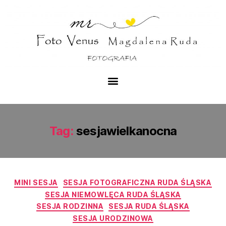
Tag:
sesjawielkanocna
MINI SESJA
SESJA FOTOGRAFICZNA RUDA ŚLĄSKA
SESJA NIEMOWLĘCA RUDA ŚLĄSKA
SESJA RODZINNA
SESJA RUDA ŚLĄSKA
SESJA URODZINOWA